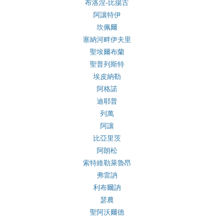
布洛涅-比揚古
阿讓特伊
坎佩爾
塞納河畔伊夫里
聖埃爾布蘭
聖普列斯特
埃皮納勒
阿格諾
迪耶普
列萬
阿讓
比亞里茨
阿朗松
索特維勒萊魯昂
弗雷訥
利布爾訥
瑟農
聖阿沃爾德