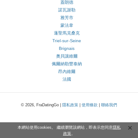
蓋朗德
諾瓦謝勒
雅芳市
蒙法韋
蓬聖馬克桑克
Triel-sur-Seine
Brignais
奧貝讓維爾
佩爾納勒豐泰納
昂內維爾
法國
© 2026, FraDatingGo |
隱私政策
|
使用條款
|
聯絡我們
本網站使用cookies。 繼續瀏覽該網站，即表示您同意
隱私
政策
。