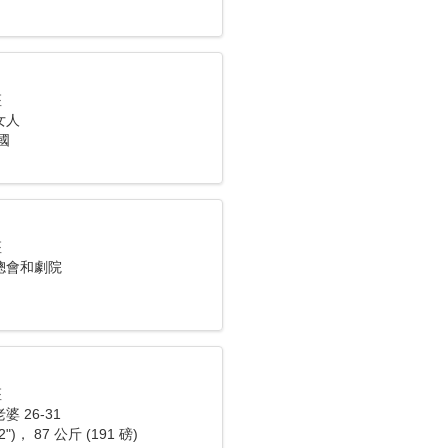
座
女人
國
座
總會和劇院
座
 26-31
2")， 87 公斤 (191 磅)