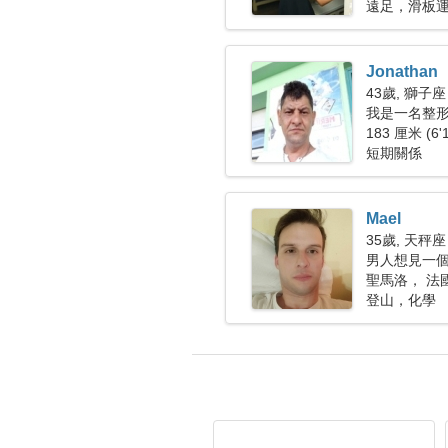
遠足，滑板
Jonathan
43歲, 獅子座
我是一名整
人
183 厘米 (6'
短期關係
Mael
35歲, 天秤座
男人想見一
聖馬洛， 法
登山，化學