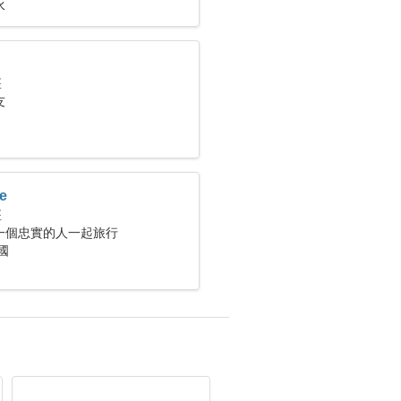
水
座
友
e
座
一個忠實的人一起旅行
國