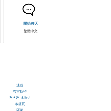
開始聊天
繁體中文
迪戎
布雷斯特
布洛涅-比揚古
布盧瓦
阿萊