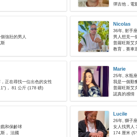
彈吉他，電
Nicolas
36年, 射手
一個強壯的男人
男人想見一個女
克斯
普羅旺斯艾
教育，賽車
Marie
25年, 水瓶
察，正在尋找一位出色的女性
我是一個勤
11")， 81 公斤 (178 磅)
普羅旺斯艾
認真的感情
Lucile
26年, 獅子
遊戲和保齡球
女人找男人 3
斯， 法國
174 厘米 (5'