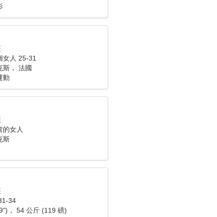
影
座
人 25-31
克斯， 法國
運動
座
奮的女人
克斯
座
1-34
9")， 54 公斤 (119 磅)