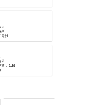
座
女人
克斯
頻電影
座
老公
克斯， 法國
調