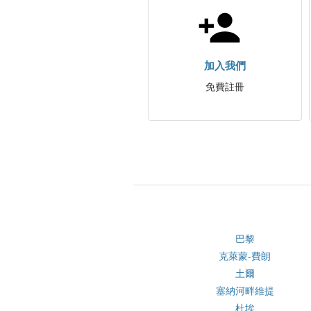
加入我們
免費註冊
巴黎
克萊蒙-費朗
土爾
塞納河畔維提
杜埃