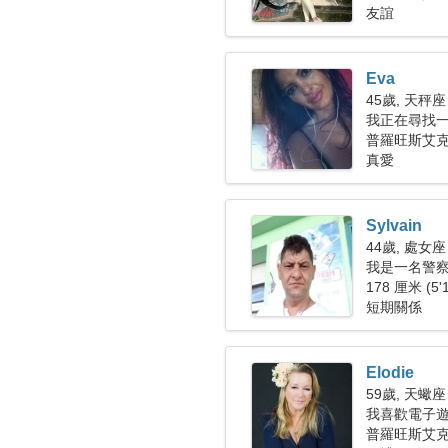
友誼
Eva
45歲, 天秤座
我正在尋找
普羅旺斯艾
真愛
Sylvain
44歲, 處女座
我是一名警
178 厘米 (5'
短期關係
Elodie
59歲, 天蠍座
我喜歡電子
普羅旺斯艾克