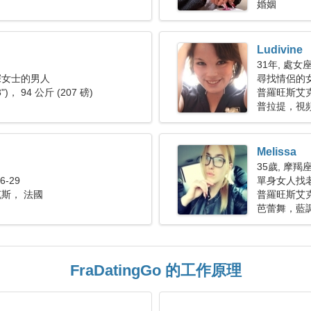
婚姻
Ludivine
31年, 處女
深女士的男人
尋找情侶的
3")， 94 公斤 (207 磅)
普羅旺斯艾
普拉提，視
Melissa
35歲, 摩羯
-29
單身女人找
斯， 法國
普羅旺斯艾
芭蕾舞，藍
FraDatingGo 的工作原理