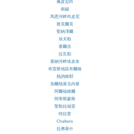
佩皮尼昂
南錫
馬恩河畔尚皮尼
敦克爾克
聖納澤爾
埃夫勒
塞爾吉
拉瓦勒
塞納河畔埃皮奈
布雷斯地區布爾格
熱訥維耶
加爾熱萊戈內塞
阿爾福維爾
阿蒂斯蒙斯
聖勒拉福雷
特拉普
Challans
拉弗萊什