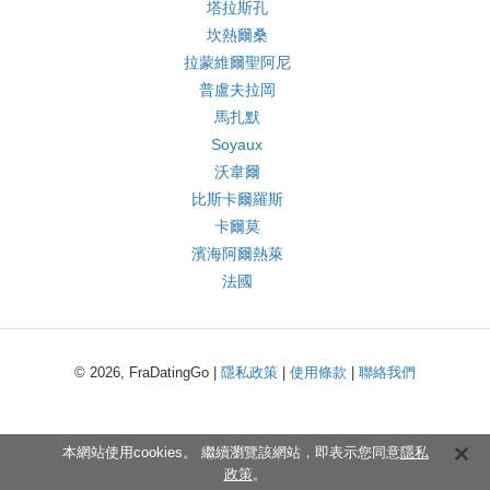
塔拉斯孔
坎熱爾桑
拉蒙維爾聖阿尼
普盧夫拉岡
馬扎默
Soyaux
沃韋爾
比斯卡爾羅斯
卡爾莫
濱海阿爾熱萊
法國
© 2026, FraDatingGo |
隱私政策
|
使用條款
|
聯絡我們
本網站使用cookies。 繼續瀏覽該網站，即表示您同意
隱私
政策
。