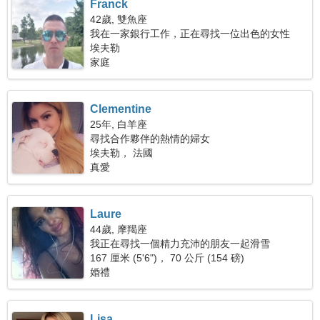
Franck
42歲, 雙魚座
我在一家銀行工作，正在尋找一位出色的女性
埃夫勒
家庭
Clementine
25年, 白羊座
尋找合作夥伴的熱情的婦女
埃夫勒， 法國
真愛
Laure
44歲, 摩羯座
我正在尋找一個精力充沛的朋友一起滑雪
167 厘米 (5'6")， 70 公斤 (154 磅)
婚禮
Lisa