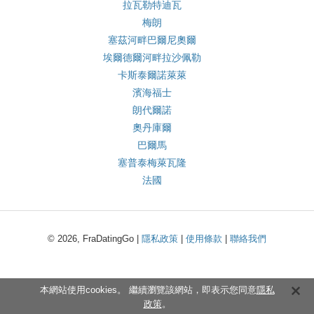
拉瓦勒特迪瓦
梅朗
塞茲河畔巴爾尼奧爾
埃爾德爾河畔拉沙佩勒
卡斯泰爾諾萊萊
濱海福士
朗代爾諾
奧丹庫爾
巴爾馬
塞普泰梅萊瓦隆
法國
© 2026, FraDatingGo |
隱私政策
|
使用條款
|
聯絡我們
本網站使用cookies。 繼續瀏覽該網站，即表示您同意
隱私
政策
。