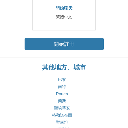
開始聊天
繁體中文
開始註冊
其他地方、城市
巴黎
南特
Rouen
蘭斯
聖埃蒂安
格勒諾布爾
聖康坦