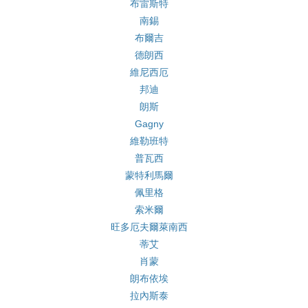
布雷斯特
南錫
布爾吉
德朗西
維尼西厄
邦迪
朗斯
Gagny
維勒班特
普瓦西
蒙特利馬爾
佩里格
索米爾
旺多厄夫爾萊南西
蒂艾
肖蒙
朗布依埃
拉內斯泰