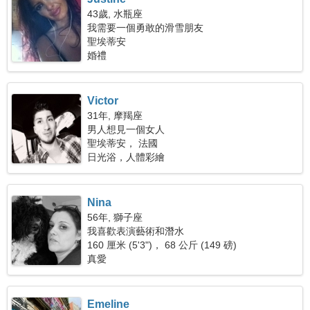
43歲, 水瓶座
我需要一個勇敢的滑雪朋友
聖埃蒂安
婚禮
Victor
31年, 摩羯座
男人想見一個女人
聖埃蒂安， 法國
日光浴，人體彩繪
Nina
56年, 獅子座
我喜歡表演藝術和潛水
160 厘米 (5'3")， 68 公斤 (149 磅)
真愛
Emeline