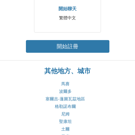
開始聊天
繁體中文
開始註冊
其他地方、城市
馬賽
波爾多
塞爾吉-蓬圖瓦茲地區
格勒諾布爾
尼姆
聖康坦
土爾