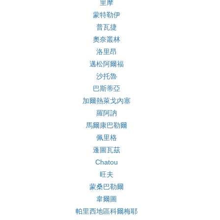
里摩
蒙特勒伊
普瓦捷
奧奈叢林
洛里昂
邁松阿爾福
沙托魯
巴斯蒂亞
加爾熱萊戈內塞
羅阿訥
馬爾康巴勒爾
佩里格
蓬圖瓦茲
Chatou
旺夫
蒙桑巴勒爾
韋爾圖
帕里西地區科爾梅耶