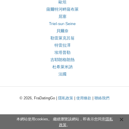
歐坦
薩爾特河畔薩布萊
屈塞
Triel-sur-Seine
貝爾奈
勒雷萊克呂翁
特雷拉澤
埃塔普勒
吉耶朗格朗熱
杜希萊米訥
法國
© 2026, FraDatingGo |
隱私政策
|
使用條款
|
聯絡我們
本網站使用cookies。 繼續瀏覽該網站，即表示您同意
隱私
政策
。