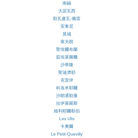
南錫
大諾瓦西
勒瓦盧瓦-佩雷
安東尼
莫城
塞夫朗
聖埃爾布蘭
茹埃萊圖爾
沙蒂隆
聖迪濟耶
克雷伊
科洛米耶爾
沙朗通勒蓬
拉伊萊羅斯
維利耶爾勒伯
Les Ulis
卡奧爾
Le Petit-Quevilly