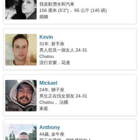
我喜歡潛水和汽車
156 厘米 (5'2")， 66 公斤 (145 磅)
婚姻
Kevin
31年, 射手座
男人想見一個女人 24-31
Chatou
流行音樂，花邊
Mickael
24年, 獅子座
男生正在找女朋友 24-31
Chatou， 法國
家庭
Anthony
44歲, 金牛座