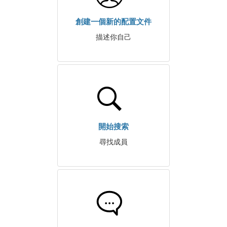
創建一個新的配置文件
描述你自己
開始搜索
尋找成員