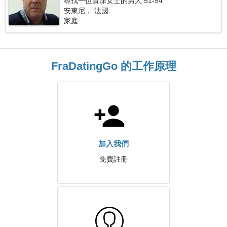
尋找一位資深女士的男人 51-54
安東尼， 法國
家庭
FraDatingGo 的工作原理
加入我們
免費註冊