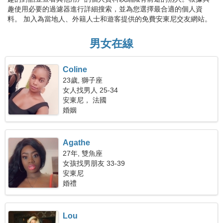
趣使用必要的過濾器進行詳細搜索，並為您選擇最合適的個人資
料。 加入為當地人、外籍人士和遊客提供的免費安東尼交友網站。
男女在線
Coline
23歲, 獅子座
女人找男人 25-34
安東尼， 法國
婚姻
Agathe
27年, 雙魚座
女孩找男朋友 33-39
安東尼
婚禮
Lou