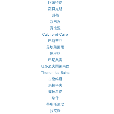
阿讓特伊
羅貝克斯
謝勒
歐巴涅
貢比涅
Caluire-et-Cuire
巴斯蒂亞
茹埃萊圖爾
佩里格
巴尼奧雷
旺多厄夫爾萊南西
Thonon-les-Bains
古桑維爾
馬拉科夫
德拉韋伊
歐什
芒奧斯屈埃
拉克羅