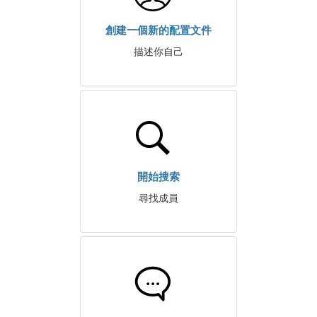
創建一個新的配置文件
描述你自己
開始搜索
尋找成員