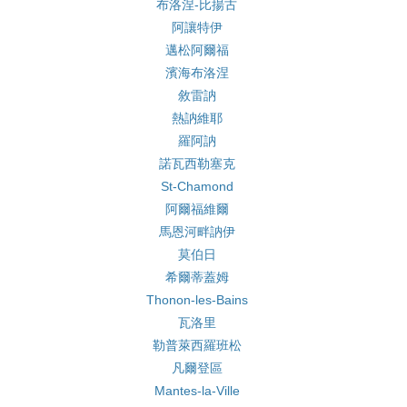
布洛涅-比揚古
阿讓特伊
邁松阿爾福
濱海布洛涅
敘雷訥
熱訥維耶
羅阿訥
諾瓦西勒塞克
St-Chamond
阿爾福維爾
馬恩河畔訥伊
莫伯日
希爾蒂蓋姆
Thonon-les-Bains
瓦洛里
勒普萊西羅班松
凡爾登區
Mantes-la-Ville