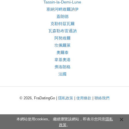
Tassin-la-Demi-Lune
塞納河畔維爾訥伊
蓋朗德
克勒特茲瓦爾
瓦森勒布雷通訥
阿努維爾
坎佩爾萊
奧爾泰
韋基奧港
弗洛朗格
法國
© 2026, FraDatingGo |
隱私政策
|
使用條款
|
聯絡我們
本網站使用cookies。 繼續瀏覽該網站，即表示您同意
隱私
政策
。