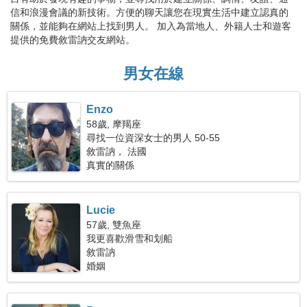
信和浪漫會議的新技術。方便的聊天讓您在現實生活中建立認真的
關係，並能夠在網站上找到男人。 加入為當地人、外籍人士和遊客
提供的免費敘雷訥交友網站。
男女在線
Enzo
58歲, 摩羯座
尋找一位資深女士的男人 50-55
敘雷訥， 法國
真實的關係
Lucie
57歲, 雙魚座
我更喜歡滑雪和划船
敘雷訥
婚姻