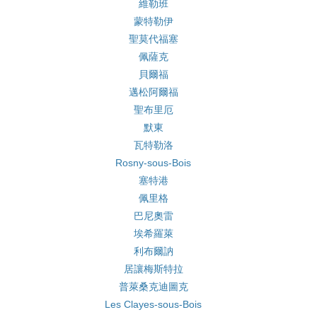
維勒班
蒙特勒伊
聖莫代福塞
佩薩克
貝爾福
邁松阿爾福
聖布里厄
默東
瓦特勒洛
Rosny-sous-Bois
塞特港
佩里格
巴尼奧雷
埃希羅萊
利布爾訥
居讓梅斯特拉
普萊桑克迪圖克
Les Clayes-sous-Bois