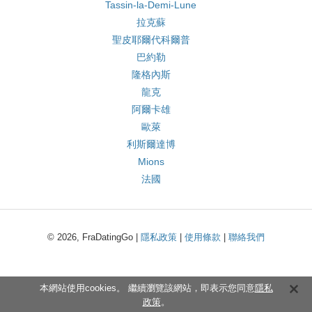
Tassin-la-Demi-Lune
拉克蘇
聖皮耶爾代科爾普
巴約勒
隆格內斯
龍克
阿爾卡雄
歐萊
利斯爾達博
Mions
法國
© 2026, FraDatingGo |
隱私政策
|
使用條款
|
聯絡我們
本網站使用cookies。 繼續瀏覽該網站，即表示您同意
隱私
政策
。