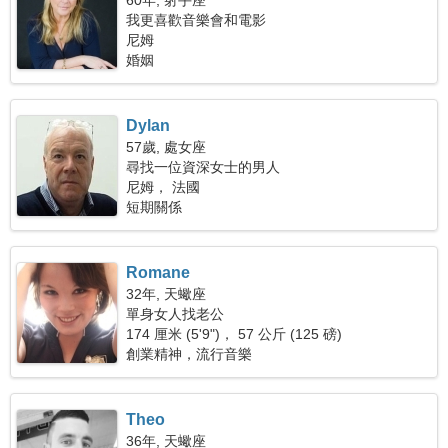
60年, 射手座
我更喜歡音樂會和電影
尼姆
婚姻
Dylan
57歲, 處女座
尋找一位資深女士的男人
尼姆， 法國
短期關係
Romane
32年, 天蠍座
單身女人找老公
174 厘米 (5'9")， 57 公斤 (125 磅)
創業精神，流行音樂
Theo
36年, 天蠍座