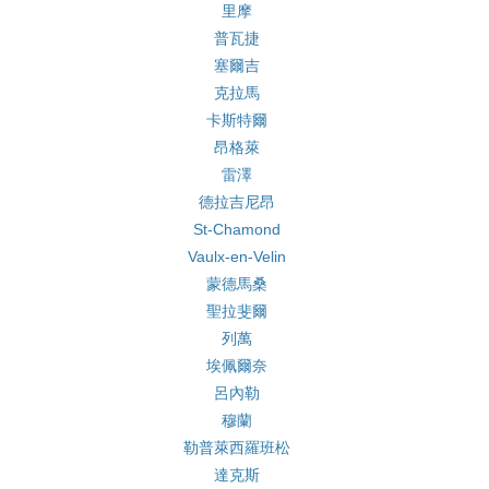
里摩
普瓦捷
塞爾吉
克拉馬
卡斯特爾
昂格萊
雷澤
德拉吉尼昂
St-Chamond
Vaulx-en-Velin
蒙德馬桑
聖拉斐爾
列萬
埃佩爾奈
呂內勒
穆蘭
勒普萊西羅班松
達克斯