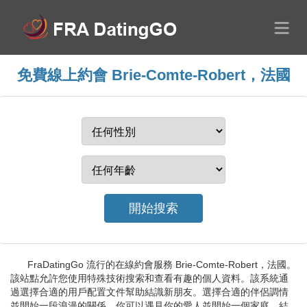
免費線上約會 Brie-Comte-Robert，法國
FraDatingGo 流行的在線約會服務 Brie-Comte-Robert，法國。
該站點允許您使用特殊技術搜索和查看有趣的個人資料。該系統通
過選擇合適的用戶配置文件幫助結識新朋友。選擇合適的伴侶調情
並開始一段浪漫的關係。你可以遇見你的愛人並開始一個家庭。結