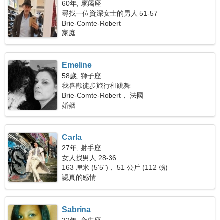
60年, 摩羯座
尋找一位資深女士的男人 51-57
Brie-Comte-Robert
家庭
Emeline
58歲, 獅子座
我喜歡徒步旅行和跳舞
Brie-Comte-Robert， 法國
婚姻
Carla
27年, 射手座
女人找男人 28-36
163 厘米 (5'5")， 51 公斤 (112 磅)
認真的感情
Sabrina