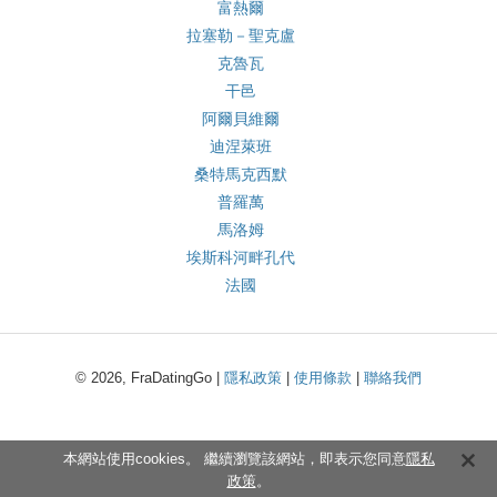
富熱爾
拉塞勒－聖克盧
克魯瓦
干邑
阿爾貝維爾
迪涅萊班
桑特馬克西默
普羅萬
馬洛姆
埃斯科河畔孔代
法國
© 2026, FraDatingGo |
隱私政策
|
使用條款
|
聯絡我們
本網站使用cookies。 繼續瀏覽該網站，即表示您同意
隱私
政策
。