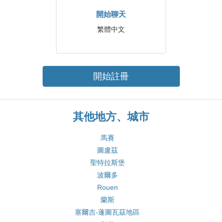
開始聊天
繁體中文
開始註冊
其他地方、城市
馬賽
圖盧茲
聖特拉斯堡
波爾多
Rouen
蘭斯
塞爾吉-蓬圖瓦茲地區