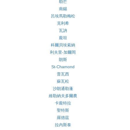
勒芒
南錫
呂埃馬勒梅松
克利希
瓦訥
龐坦
科爾貝埃索納
利夫里-加爾岡
朗斯
St-Chamond
普瓦西
蘇瓦松
沙朗通勒蓬
維勒納夫多爾農
卡龐特拉
聖特斯
羅德茲
拉內斯泰