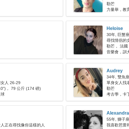
勒芒
力量舉，教
Heloise
30年, 巨蟹
尋找情侶的女人
勒芒， 法國
音樂會，訓
Audrey
34年, 雙魚
人 26-29
單身女人找老公
10")， 79 公斤 (174 磅)
勒芒
夫球
考古學，卡
Alexandra
55年, 獅子
女人正在尋找像你這樣的人
我喜歡芭蕾