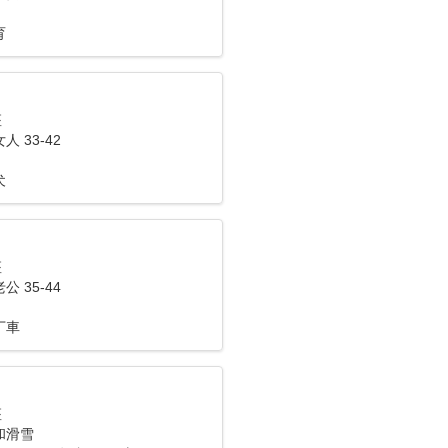
育
座
 33-42
犬
座
 35-44
丁車
座
和滑雪