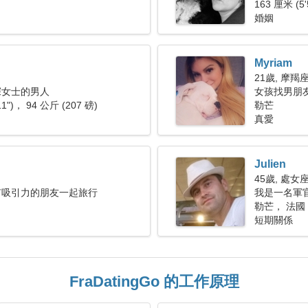
163 厘米 (5'
婚姻
Myriam
21歲, 摩羯
深女士的男人
女孩找男朋友 
11")， 94 公斤 (207 磅)
勒芒
真愛
Julien
45歲, 處女
有吸引力的朋友一起旅行
我是一名軍
勒芒， 法國
短期關係
FraDatingGo 的工作原理