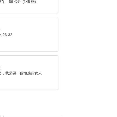
5")， 66 公斤 (145 磅)
座
26-32
座
官，我需要一個性感的女人