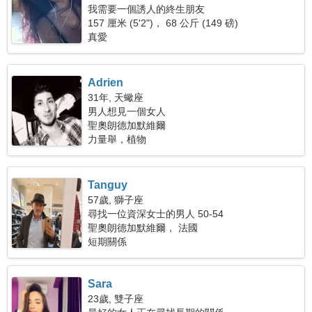
我需要一個誘人的終生朋友
157 厘米 (5'2")， 68 公斤 (149 磅)
真愛
Adrien
31年, 天蠍座
男人想見一個女人
聖奧朗德加默維爾
力量舉，植物
Tanguy
57歲, 獅子座
尋找一位資深女士的男人 50-54
聖奧朗德加默維爾， 法國
短期關係
Sara
23歲, 雙子座