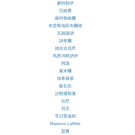
蒙特勒伊
亞維農
薩特魯維爾
布雷斯地區布爾格
瓦朗謝訥
訥韋爾
德拉吉尼昂
馬恩河畔訥伊
阿讓
索米爾
埃希羅萊
蘇瓦松
沙朗通勒蓬
拉昂
貝宗
孚日聖迪耶
Maisons-Laffitte
瑟農