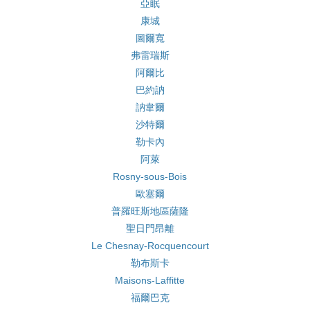
亞眠
康城
圖爾寬
弗雷瑞斯
阿爾比
巴約訥
訥韋爾
沙特爾
勒卡內
阿萊
Rosny-sous-Bois
歐塞爾
普羅旺斯地區薩隆
聖日門昂離
Le Chesnay-Rocquencourt
勒布斯卡
Maisons-Laffitte
福爾巴克