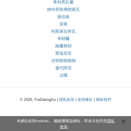
希利馬扎蘭
維特里勒弗朗索瓦
薩伯格
屈塞
利斯萊拉努瓦
蒂耶爾
維爾努耶
聖瑞尼安
吉耶朗格朗熱
盧代阿克
法國
© 2026, FraDatingGo |
隱私政策
|
使用條款
|
聯絡我們
本網站使用cookies。 繼續瀏覽該網站，即表示您同意
隱私
政策
。