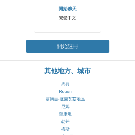
開始聊天
繁體中文
開始註冊
其他地方、城市
馬賽
Rouen
塞爾吉-蓬圖瓦茲地區
尼姆
聖康坦
勒芒
梅斯