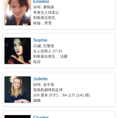
Emeline
30年, 摩羯座
單身女人找老公
利斯萊拉努瓦
瑜伽，滑雪
Sophie
22歲, 巨蟹座
女人找男人 27-31
利斯萊拉努瓦， 法國
友誼
Juliette
60年, 金牛座
我喜歡網球和足球
159 厘米 (5'3")， 64 公斤 (141 磅)
婚姻
Charles