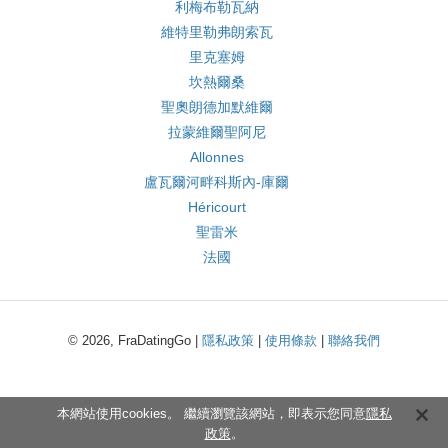
利梅布勒瓦納
維特里勒弗朗索瓦
里克塞姆
坎熱爾桑
聖奧朗德加默維爾
拉蒙維爾聖阿尼
Allonnes
盧瓦爾河畔科斯內-庫爾
Héricourt
聖雷米
法國
© 2026, FraDatingGo |
隱私政策
|
使用條款
|
聯絡我們
本網站使用cookies。 繼續瀏覽該網站，即表示您同意
隱私
政策
。