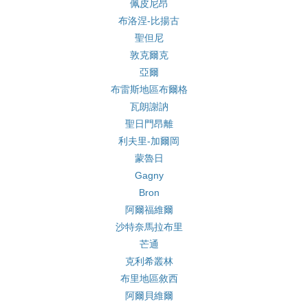
佩皮尼昂
布洛涅-比揚古
聖但尼
敦克爾克
亞爾
布雷斯地區布爾格
瓦朗謝訥
聖日門昂離
利夫里-加爾岡
蒙魯日
Gagny
Bron
阿爾福維爾
沙特奈馬拉布里
芒通
克利希叢林
布里地區敘西
阿爾貝維爾