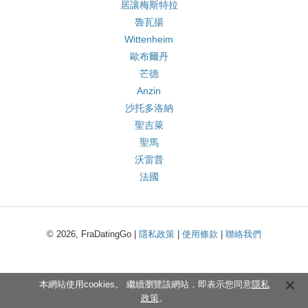
居讓梅斯特拉
魯瓦揚
Wittenheim
歐布爾丹
芒德
Anzin
沙托多洛納
聖吉萊
聖馬
沃雷普
法國
© 2026, FraDatingGo |
隱私政策
|
使用條款
|
聯絡我們
本網站使用cookies。 繼續瀏覽該網站，即表示您同意
隱私
政策
。