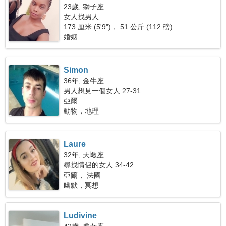
23歲, 獅子座
女人找男人
173 厘米 (5'9")， 51 公斤 (112 磅)
婚姻
Simon
36年, 金牛座
男人想見一個女人 27-31
亞爾
動物，地理
Laure
32年, 天蠍座
尋找情侶的女人 34-42
亞爾， 法國
幽默，冥想
Ludivine