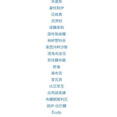
米盧斯
蒙特勒伊
亞維農
貝濟耶
薩爾塞勒
薩特魯維爾
林畔豐特奈
索恩河畔沙隆
濱海布洛涅
聖埃爾布蘭
默倫
康布雷
普瓦西
比亞里茨
拉馬德萊娜
布爾關雅利厄
德伊-拉巴爾
Écully