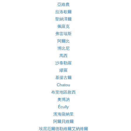
亞維農
拉洛歇爾
聖納澤爾
佩薩克
弗雷瑞斯
阿爾比
博比尼
馬西
沙泰勒羅
繆羅
基揚古爾
Chatou
布里地區敘西
奧博訥
Écully
濱海薩納里
阿爾貝維爾
埃屈厄爾德勒維爾艾納維爾