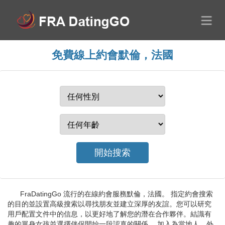
免費線上約會默倫，法國
FraDatingGo 流行的在線約會服務默倫，法國。 指定約會搜索
的目的並設置高級搜索以尋找朋友並建立深厚的友誼。您可以研究
用戶配置文件中的信息，以更好地了解您的潛在合作夥伴。結識有
趣的單身女孩並選擇伴侶開始一段認真的關係。 加入為當地人、外