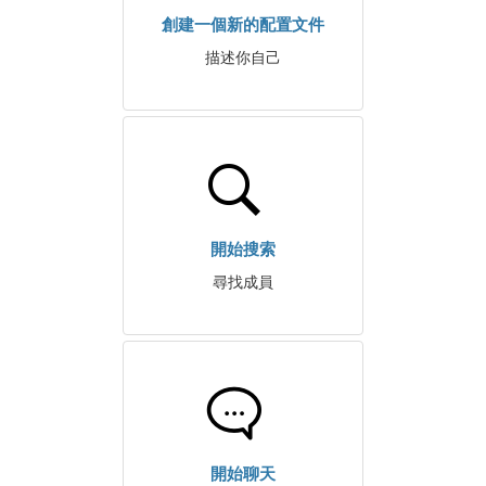
創建一個新的配置文件
描述你自己
開始搜索
尋找成員
開始聊天