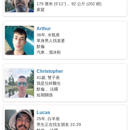
179 厘米 (5'11")， 92 公斤 (202 磅)
家庭
Arthur
36年, 水瓶座
單身男人找老婆
默倫
汽車，溜冰鞋
Christopher
41歲, 雙子座
我是兒科醫生
默倫， 法國
短期關係
Lucas
25年, 白羊座
男生正在找女朋友 22-29