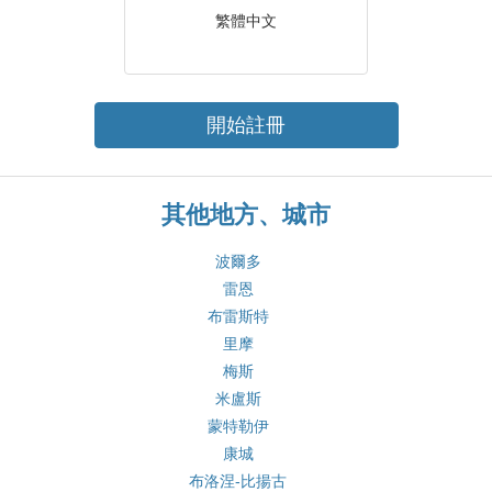
繁體中文
開始註冊
其他地方、城市
波爾多
雷恩
布雷斯特
里摩
梅斯
米盧斯
蒙特勒伊
康城
布洛涅-比揚古