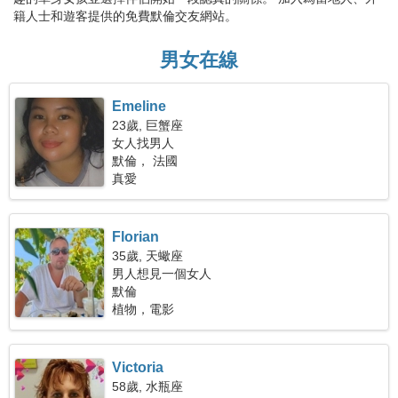
籍人士和遊客提供的免費默倫交友網站。
男女在線
Emeline
23歲, 巨蟹座
女人找男人
默倫， 法國
真愛
Florian
35歲, 天蠍座
男人想見一個女人
默倫
植物，電影
Victoria
58歲, 水瓶座