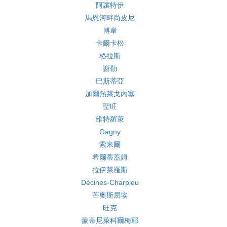
阿讓特伊
馬恩河畔尚皮尼
博韋
卡爾卡松
格拉斯
謝勒
巴斯蒂亞
加爾熱萊戈內塞
聖旺
維特羅萊
Gagny
索米爾
希爾蒂蓋姆
拉伊萊羅斯
Décines-Charpieu
芒奧斯屈埃
旺克
蒙蒂尼萊科爾梅耶