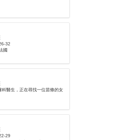
座
6-32
法國
座
膚科醫生，正在尋找一位苗條的女
座
2-29