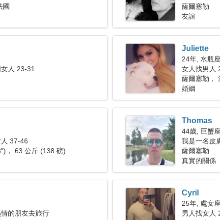
法國
薩爾塞勒
友誼
Juliette
24年, 水瓶
人 23-31
女人找男人 2
薩爾塞勒， 
婚姻
Thomas
44歲, 巨蟹
 37-46
我是一名皮
8")， 63 公斤 (138 磅)
性
薩爾塞勒
真實的關係
Cyril
25年, 處女
熱情的朋友去旅行
男人找女人 2