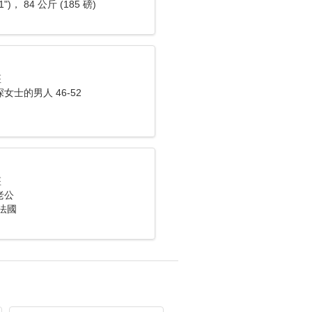
1")， 84 公斤 (185 磅)
座
女士的男人 46-52
座
老公
法國