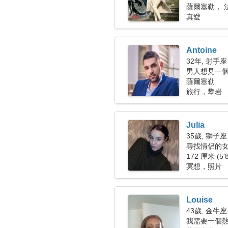
薩爾塞勒， 
真愛
Antoine
32年, 射手座
男人想見一個女
薩爾塞勒
旅行，攀岩
Julia
35歲, 獅子座
尋找情侶的女人
172 厘米 (5'
冥想，照片
Louise
43歲, 金牛座
我需要一個