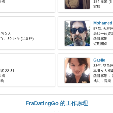
法國
184 厘米 (6'
家庭
Mohamed
57歲, 天秤
棒的女人
尋找一位資深
7")， 50 公斤 (110 磅)
薩爾塞勒
短期關係
Gaelle
33年, 雙魚
 22-31
單身女人找
法國
薩爾塞勒， 
遛狗
成功，音樂
FraDatingGo 的工作原理