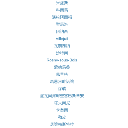
米盧斯
科爾馬
邁松阿爾福
聖馬洛
阿訥西
Villejuif
瓦朗謝訥
沙特爾
Rosny-sous-Bois
蒙德馬桑
佩里格
馬恩河畔諾讓
煤礦
盧瓦爾河畔聖塞巴斯蒂安
塔夫爾尼
卡奧爾
勒皮
居讓梅斯特拉