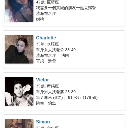
42歲, 巨蟹座
我需要一個真誠的朋友一起去露營
濱海布洛涅
婚禮
Charlotte
33年, 水瓶座
單身女人找老公 38-40
濱海布洛涅， 法國
冥想，滑雪
Victor
35歲, 摩羯座
單身男人找老婆 25-30
187 厘米 (6'2")， 81 公斤 (178 磅)
跳舞，釣魚
Simon