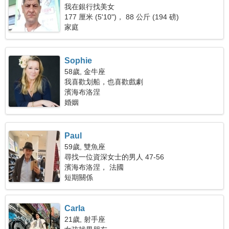
我在銀行找美女
177 厘米 (5'10")， 88 公斤 (194 磅)
家庭
Sophie
58歲, 金牛座
我喜歡划船，也喜歡戲劇
濱海布洛涅
婚姻
Paul
59歲, 雙魚座
尋找一位資深女士的男人 47-56
濱海布洛涅， 法國
短期關係
Carla
21歲, 射手座