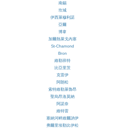
南錫
坎城
伊西萊穆利諾
亞爾
博韋
加爾熱萊戈內塞
St-Chamond
Bron
維勒班特
比亞里茨
克雷伊
阿朗松
索特維勒萊魯昂
聖烏昂洛莫納
阿諾奈
維特雷
塞納河畔維爾訥伊
弗爾里埃勒比伊松