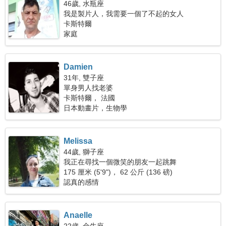
46歲, 水瓶座
我是製片人，我需要一個了不起的女人
卡斯特爾
家庭
Damien
31年, 雙子座
單身男人找老婆
卡斯特爾， 法國
日本動畫片，生物學
Melissa
44歲, 獅子座
我正在尋找一個微笑的朋友一起跳舞
175 厘米 (5'9")， 62 公斤 (136 磅)
認真的感情
Anaelle