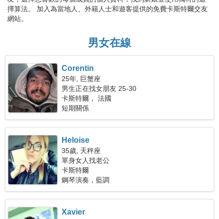
擇算法。 加入為當地人、外籍人士和遊客提供的免費卡斯特爾交友
網站。
男女在線
Corentin
25年, 巨蟹座
男生正在找女朋友 25-30
卡斯特爾， 法國
短期關係
Heloise
35歲, 天秤座
單身女人找老公
卡斯特爾
鋼琴演奏，藍調
Xavier