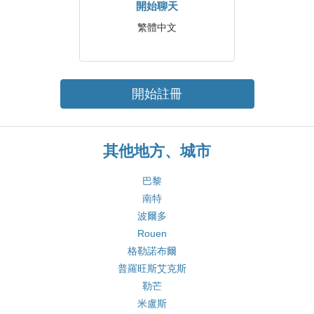
開始聊天
繁體中文
開始註冊
其他地方、城市
巴黎
南特
波爾多
Rouen
格勒諾布爾
普羅旺斯艾克斯
勒芒
米盧斯