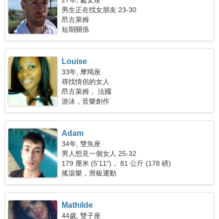
27年, 處女座
男生正在找女朋友 23-30
昂古萊姆
短期關係
Louise
33年, 摩羯座
尋找情侶的女人
昂古萊姆， 法國
游泳，音樂創作
Adam
34年, 雙魚座
男人想見一個女人 25-32
179 厘米 (5'11")， 81 公斤 (178 磅)
搖滾樂，滑板運動
Mathilde
44歲, 雙子座