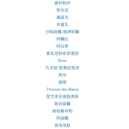
蒙特勒伊
聖但尼
佩薩克
布盧瓦
沙勒維爾-梅濟耶爾
阿爾比
阿拉斯
蒙提尼勒布雷通訥
Bron
孔夫朗-聖奧諾里訥
斯坦
繆羅
Thonon-les-Bains
聖艾蒂安德魯弗萊
朗貝薩爾
維勒蒙布勒
阿謝爾
普洛埃默