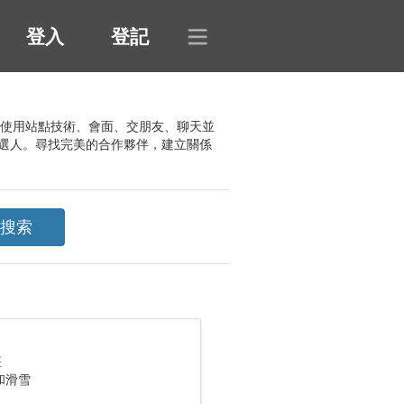
登入
登記
料。使用站點技術、會面、交朋友、聊天並
選人。尋找完美的合作夥伴，建立關係
座
和滑雪