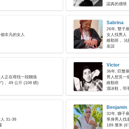
認真的感情
Sabrina
26年, 雙子
一個非凡的女人
女人找男人
維勒班， 法
友誼
Victor
36年, 巨蟹
女人正在尋找一段關係
男人想見一
9")， 49 公斤 (108 磅)
維勒班
溜冰鞋，羽
Benjamin
32年, 獅子
 31-38
單身男人找
國
189 厘米 (6'