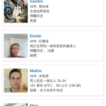
Sandra
26年, 雙魚座
女孩找男朋友
博爾貝克
真愛
Elodie
40年, 巨蟹座
我正在尋找一個有創意的健身人
博爾貝克， 法國
婚禮
Mathis
36年, 水瓶座
男人想見一個女人 25-34
181 厘米 (6'0")， 89 公斤 (196 磅)
採購，在大自然中休息
Marc