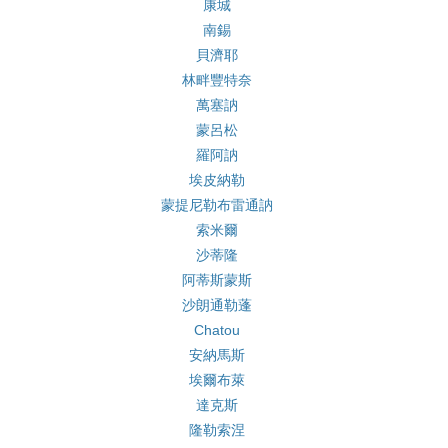
康城
南錫
貝濟耶
林畔豐特奈
萬塞訥
蒙呂松
羅阿訥
埃皮納勒
蒙提尼勒布雷通訥
索米爾
沙蒂隆
阿蒂斯蒙斯
沙朗通勒蓬
Chatou
安納馬斯
埃爾布萊
達克斯
隆勒索涅