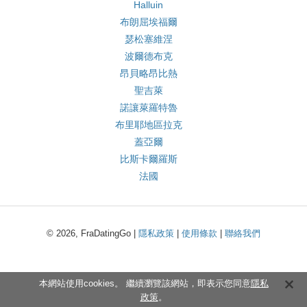
Halluin
布朗屈埃福爾
瑟松塞維涅
波爾德布克
昂貝略昂比熱
聖吉萊
諾讓萊羅特魯
布里耶地區拉克
蓋亞爾
比斯卡爾羅斯
法國
© 2026, FraDatingGo |
隱私政策
|
使用條款
|
聯絡我們
本網站使用cookies。 繼續瀏覽該網站，即表示您同意
隱私
政策
。