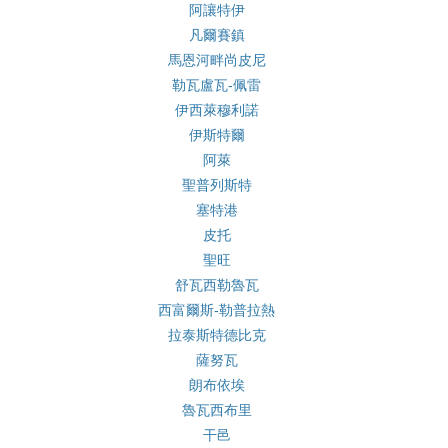
阿讓特伊
凡爾賽鎮
馬恩河畔尚皮尼
勒瓦盧瓦-佩雷
伊西萊穆利諾
伊斯特爾
阿萊
聖普列斯特
塞特港
皮托
聖旺
舒瓦西勒魯瓦
西富爾斯-勒普拉熱
拉泰斯特德比克
薩努瓦
朗布依埃
魯瓦西布里
干邑