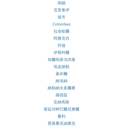
南錫
克雷泰伊
坡市
Colombes
拉洛歇爾
阿雅克肖
邦迪
伊斯特爾
加爾熱萊戈內塞
埃皮納勒
索米爾
維埃納
維勒納夫多爾農
羅德茲
安納馬斯
塞茲河畔巴爾尼奧爾
桑利
普萊桑克迪圖克