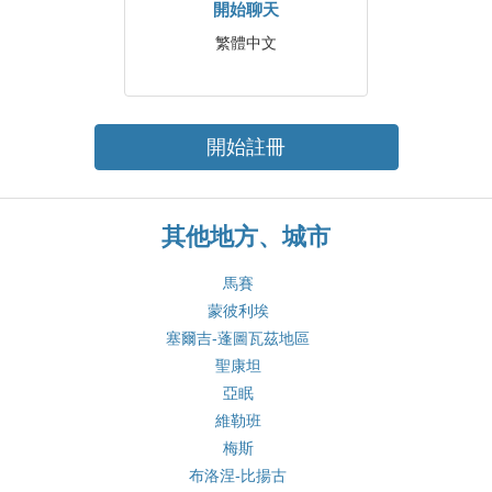
開始聊天
繁體中文
開始註冊
其他地方、城市
馬賽
蒙彼利埃
塞爾吉-蓬圖瓦茲地區
聖康坦
亞眠
維勒班
梅斯
布洛涅-比揚古