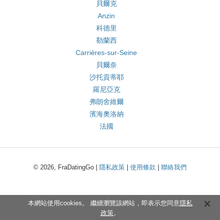
貝爾克
Anzin
科德里
勒蘭西
Carrières-sur-Seine
貝爾奈
沙托貢蒂耶
羅尼亞克
弗朗舍維爾
濱海奧洛納
法國
© 2026, FraDatingGo |
隱私政策
|
使用條款
|
聯絡我們
本網站使用cookies。 繼續瀏覽該網站，即表示您同意
隱私
政策
。