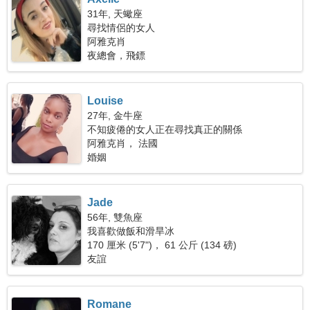
31年, 天蠍座
尋找情侶的女人
阿雅克肖
夜總會，飛鏢
Louise
27年, 金牛座
不知疲倦的女人正在尋找真正的關係
阿雅克肖， 法國
婚姻
Jade
56年, 雙魚座
我喜歡做飯和滑旱冰
170 厘米 (5'7")， 61 公斤 (134 磅)
友誼
Romane