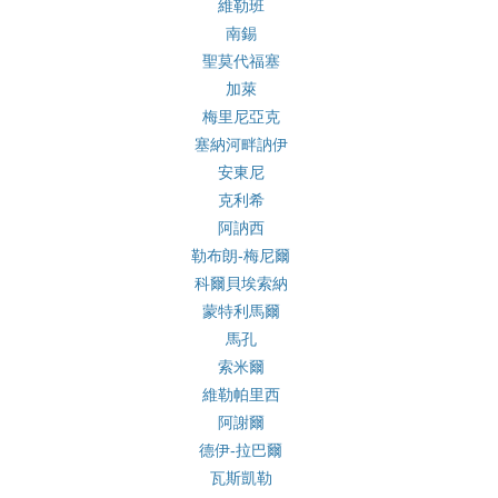
維勒班
南錫
聖莫代福塞
加萊
梅里尼亞克
塞納河畔訥伊
安東尼
克利希
阿訥西
勒布朗-梅尼爾
科爾貝埃索納
蒙特利馬爾
馬孔
索米爾
維勒帕里西
阿謝爾
德伊-拉巴爾
瓦斯凱勒