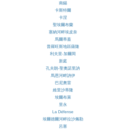
南錫
卡斯特爾
卡涅
聖埃爾布蘭
塞納河畔埃皮奈
馬爾蒂蓋
普羅旺斯地區薩隆
利夫里-加爾岡
新庭
孔夫朗-聖奧諾里訥
馬恩河畔訥伊
巴尼奧雷
維里沙蒂隆
埃爾布萊
里永
La Défense
埃爾德爾河畔拉沙佩勒
呂塞