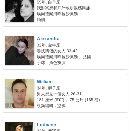
55年, 白羊座
我對冥想和戶外散步很感興趣
埃爾德爾河畔拉沙佩勒
婚姻
Alexandra
32年, 金牛座
尋找情侶的女人 33-42
埃爾德爾河畔拉沙佩勒， 法國
手球，角色扮演
William
34年, 獅子座
男人想見一個女人 26-31
181 厘米 (6'0")， 75 公斤 (165 磅)
視頻編輯，塗鴉
Ludivine