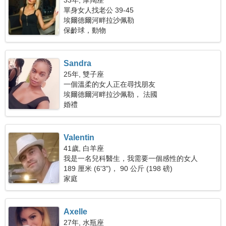
33年, 摩羯座
單身女人找老公 39-45
埃爾德爾河畔拉沙佩勒
保齡球，動物
Sandra
25年, 雙子座
一個溫柔的女人正在尋找朋友
埃爾德爾河畔拉沙佩勒， 法國
婚禮
Valentin
41歲, 白羊座
我是一名兒科醫生，我需要一個感性的女人
189 厘米 (6'3")， 90 公斤 (198 磅)
家庭
Axelle
27年, 水瓶座