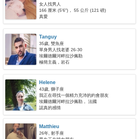
女人找男人
166 厘米 (5'6")， 55 公斤 (121 磅)
真愛
Tanguy
35歲, 雙魚座
單身男人找老婆 26-30
埃爾德爾河畔拉沙佩勒
極簡主義，岩石
Helene
43歲, 獅子座
我正在尋找一個精力充沛的約會朋友
埃爾德爾河畔拉沙佩勒， 法國
認真的感情
Matthieu
26年, 射手座