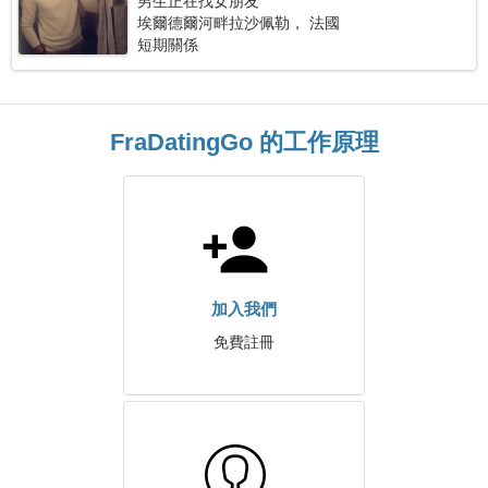
男生正在找女朋友
埃爾德爾河畔拉沙佩勒， 法國
短期關係
FraDatingGo 的工作原理
加入我們
免費註冊