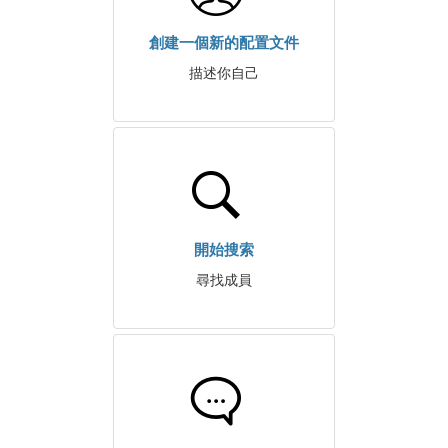
創建一個新的配置文件
描述你自己
開始搜索
尋找成員