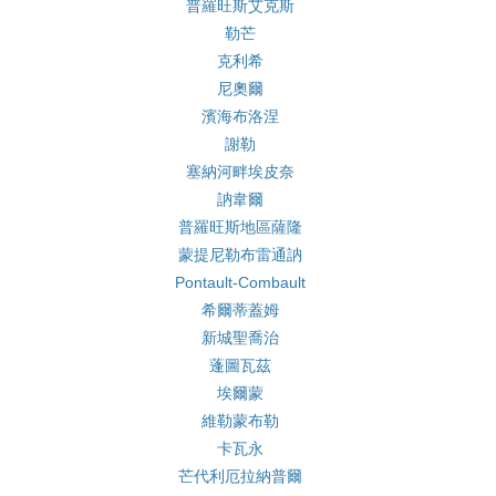
普羅旺斯艾克斯
勒芒
克利希
尼奧爾
濱海布洛涅
謝勒
塞納河畔埃皮奈
訥韋爾
普羅旺斯地區薩隆
蒙提尼勒布雷通訥
Pontault-Combault
希爾蒂蓋姆
新城聖喬治
蓬圖瓦茲
埃爾蒙
維勒蒙布勒
卡瓦永
芒代利厄拉納普爾