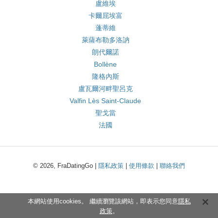
盧維埃
卡爾屈埃富
蓬蒂維
萊薩布勒多洛訥
朗代爾諾
Bollène
隆格內斯
盧瓦爾河畔聖呂克
Valfin Lès Saint-Claude
聖戈當
法國
© 2026, FraDatingGo |
隱私政策
|
使用條款
|
聯絡我們
本網站使用cookies。 繼續瀏覽該網站，即表示您同意
隱私
政策
。