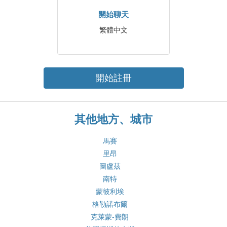
開始聊天
繁體中文
開始註冊
其他地方、城市
馬賽
里昂
圖盧茲
南特
蒙彼利埃
格勒諾布爾
克萊蒙-費朗