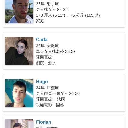
27年, 射手座
男人找女人 22-28
178 厘米 (5'11")， 75 公斤 (165 磅)
家庭
Carla
32年, 天蠍座
單身女人找老公 33-39
蓬圖瓦茲
劇院，潛水
Hugo
34年, 巨蟹座
男人想見一個女人 26-30
蓬圖瓦茲， 法國
視頻電影，園藝
Florian