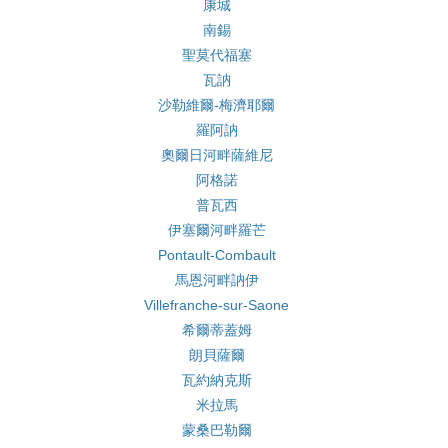
康城
南錫
聖莫代福塞
瓦訥
沙勒維爾-梅濟耶爾
羅阿訥
奧爾日河畔薩維尼
阿格諾
普瓦西
伊塞爾河畔羅芒
Pontault-Combault
馬恩河畔訥伊
Villefranche-sur-Saone
希爾蒂蓋姆
朗貝薩爾
瓦約納克斯
米拉馬
蒙桑巴勒爾