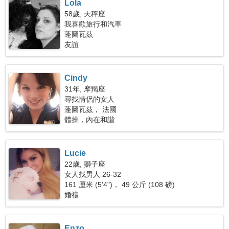
Lola
58歲, 天秤座
我喜歡旅行和汽車
蓬圖瓦茲
友誼
Cindy
31年, 摩羯座
尋找情侶的女人
蓬圖瓦茲， 法國
體操，內在和諧
Lucie
22歲, 獅子座
女人找男人 26-32
161 厘米 (5'4")， 49 公斤 (108 磅)
婚禮
Enzo