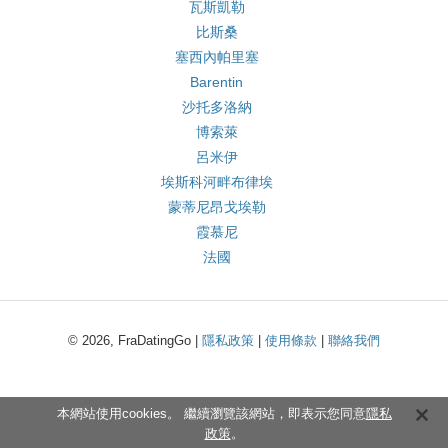
瓦斯凱勒
比斯桑
塞西內帕里塞
Barentin
沙托多洛納
博索萊
呂米伊
埃斯科河畔布律埃
蒙蒂尼昂戈埃勒
霞慕尼
法國
© 2026, FraDatingGo |
隱私政策
|
使用條款
|
聯絡我們
本網站使用cookies。 繼續瀏覽該網站，即表示您同意
隱私
政策
。