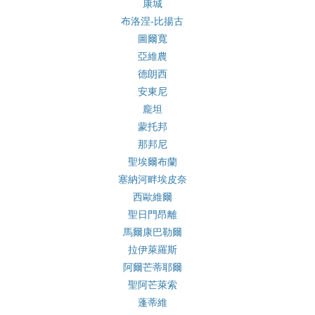
康城
布洛涅-比揚古
圖爾寬
亞維農
德朗西
安東尼
龐坦
蒙托邦
那邦尼
聖埃爾布蘭
塞納河畔埃皮奈
西歐維爾
聖日門昂離
馬爾康巴勒爾
拉伊萊羅斯
阿爾芒蒂耶爾
聖阿芒萊索
蓬蒂維