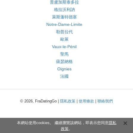
普盧加斯泰多拉
格拉沃利訥
萊斯蓬特德塞
Notre-Dame-Limite
勒普拉代
歐萊
Vaux-le-Pénil
聖馬
薩瑟納格
Oignies
法國
© 2026, FraDatingGo |
隱私政策
|
使用條款
|
聯絡我們
本網站使用cookies。 繼續瀏覽該網站，即表示您同意
隱私
政策
。