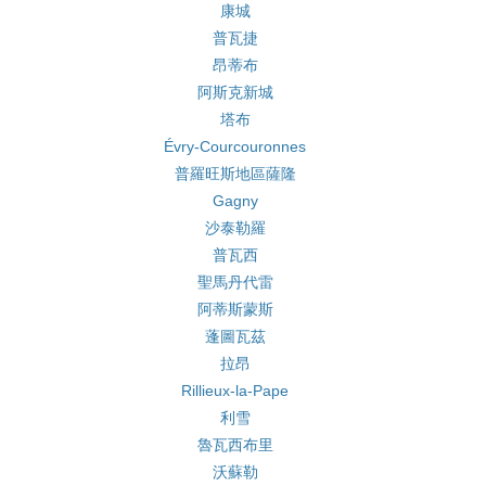
康城
普瓦捷
昂蒂布
阿斯克新城
塔布
Évry-Courcouronnes
普羅旺斯地區薩隆
Gagny
沙泰勒羅
普瓦西
聖馬丹代雷
阿蒂斯蒙斯
蓬圖瓦茲
拉昂
Rillieux-la-Pape
利雪
魯瓦西布里
沃蘇勒