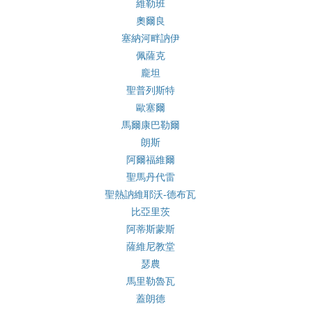
維勒班
奧爾良
塞納河畔訥伊
佩薩克
龐坦
聖普列斯特
歐塞爾
馬爾康巴勒爾
朗斯
阿爾福維爾
聖馬丹代雷
聖熱訥維耶沃-德布瓦
比亞里茨
阿蒂斯蒙斯
薩維尼教堂
瑟農
馬里勒魯瓦
蓋朗德