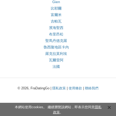
Gien
比耶爾
富爾米
吉帕瓦
濱海聖西
布里昂松
聖馬丹德克羅
魯西隆地區卡內
羅克拉莫利埃
瓦爾雷阿
法國
© 2026, FraDatingGo |
隱私政策
|
使用條款
|
聯絡我們
本網站使用cookies。 繼續瀏覽該網站，即表示您同意
隱私
政策
。