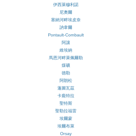
伊西萊穆利諾
尼奧爾
塞納河畔埃皮奈
訥韋爾
Pontault-Combault
阿讓
維埃納
馬恩河畔萊佩爾勒
煤礦
德勒
阿朗松
蓬圖瓦茲
卡龐特拉
聖特斯
聖勒拉福雷
埃爾蒙
埃爾布萊
Orsay