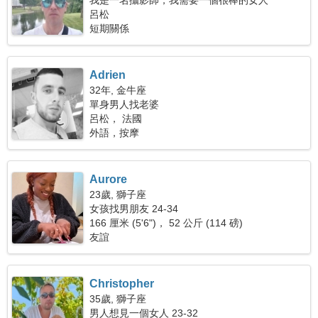
我是一名攝影師，我需要一個很棒的女人
呂松
短期關係
Adrien
32年, 金牛座
單身男人找老婆
呂松， 法國
外語，按摩
Aurore
23歲, 獅子座
女孩找男朋友 24-34
166 厘米 (5'6")， 52 公斤 (114 磅)
友誼
Christopher
35歲, 獅子座
男人想見一個女人 23-32