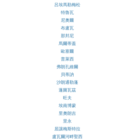
呂埃馬勒梅松
特魯瓦
尼奧爾
布盧瓦
那邦尼
馬爾蒂蓋
歐塞爾
普萊西
弗朗孔維爾
貝蒂訥
沙朗通勒蓬
蓬圖瓦茲
旺夫
埃南博蒙
里奧朗吉
里永
居讓梅斯特拉
盧瓦爾河畔聖西