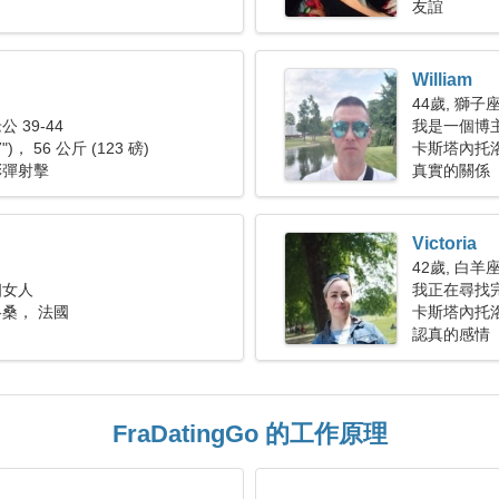
友誼
William
44歲, 獅子
 39-44
我是一個博
7")， 56 公斤 (123 磅)
卡斯塔內托
彩彈射擊
真實的關係
Victoria
42歲, 白羊
個女人
我正在尋找
桑， 法國
卡斯塔內托
認真的感情
FraDatingGo 的工作原理