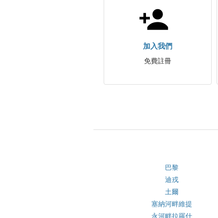
加入我們
免費註冊
巴黎
迪戎
土爾
塞納河畔維提
永河畔拉羅什