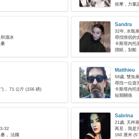
按摩，力量
Sandra
32年, 水瓶
飯和溜冰
尋找情侶的
洛桑
卡斯塔內托
摺紙，划船
Matthieu
58歲, 雙魚
尋找一位資
1")， 71 公斤 (156 磅)
卡斯塔內托
短期關係
Sabrina
21歲, 天秤
-32
再見，我是
桑， 法國
160 厘米 (5'