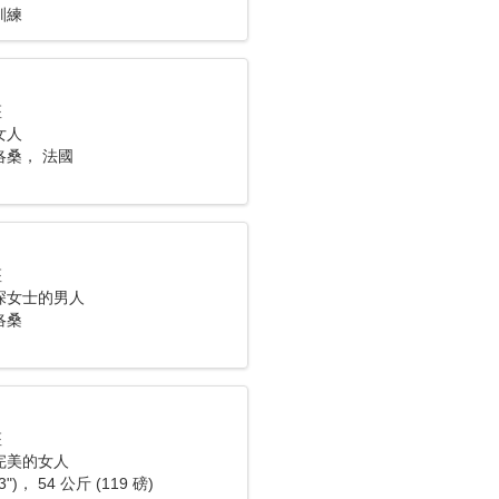
訓練
座
女人
洛桑， 法國
座
深女士的男人
洛桑
座
完美的女人
3")， 54 公斤 (119 磅)