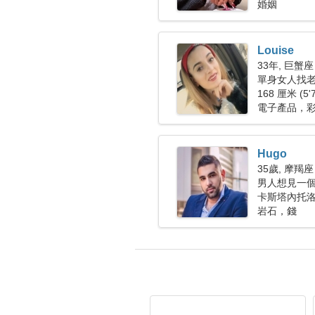
婚姻
Louise
33年, 巨蟹座
單身女人找老公
168 厘米 (5'
電子產品，
Hugo
35歲, 摩羯座
男人想見一
卡斯塔內托洛
岩石，錢