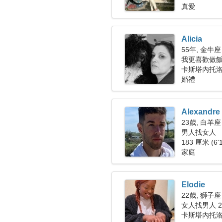
真愛
Alicia
55年, 金牛座
我更喜歡做
卡斯塔內托
婚禮
Alexandre
23歲, 白羊座
男人找女人
183 厘米 (6'
家庭
Elodie
22歲, 獅子座
女人找男人 23
卡斯塔內托洛