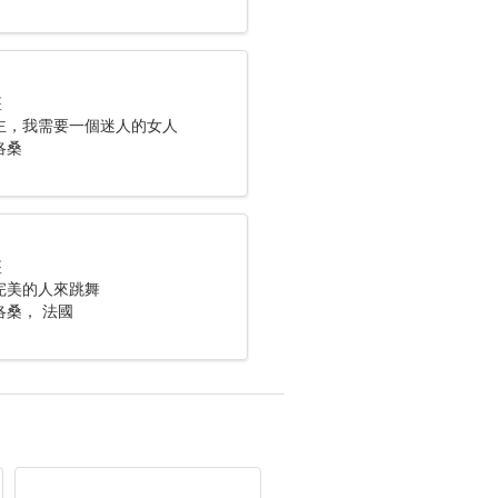
座
主，我需要一個迷人的女人
洛桑
座
完美的人來跳舞
洛桑， 法國