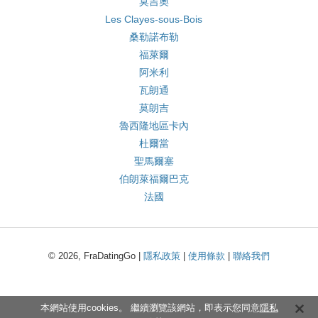
莫吉奧
Les Clayes-sous-Bois
桑勒諾布勒
福萊爾
阿米利
瓦朗通
莫朗吉
魯西隆地區卡內
杜爾當
聖馬爾塞
伯朗萊福爾巴克
法國
© 2026, FraDatingGo |
隱私政策
|
使用條款
|
聯絡我們
本網站使用cookies。 繼續瀏覽該網站，即表示您同意
隱私