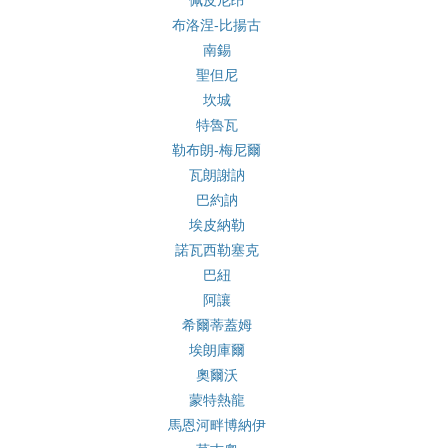
佩皮尼昂
布洛涅-比揚古
南錫
聖但尼
坎城
特魯瓦
勒布朗-梅尼爾
瓦朗謝訥
巴約訥
埃皮納勒
諾瓦西勒塞克
巴紐
阿讓
希爾蒂蓋姆
埃朗庫爾
奧爾沃
蒙特熱龍
馬恩河畔博納伊