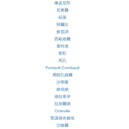
佩皮尼昂
尼奧爾
紹萊
阿爾比
敘雷訥
西歐維爾
塞特港
聖旺
馬孔
Pontault-Combault
弗朗孔維爾
沙蒂隆
維埃納
德拉韋伊
拉加爾德
Octeville
聖讓德布賴埃
沙維爾