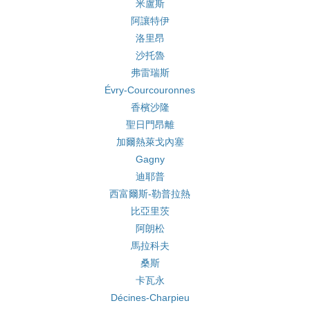
米盧斯
阿讓特伊
洛里昂
沙托魯
弗雷瑞斯
Évry-Courcouronnes
香檳沙隆
聖日門昂離
加爾熱萊戈內塞
Gagny
迪耶普
西富爾斯-勒普拉熱
比亞里茨
阿朗松
馬拉科夫
桑斯
卡瓦永
Décines-Charpieu