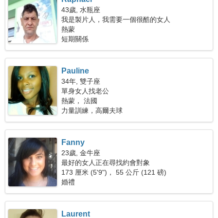
43歲, 水瓶座
我是製片人，我需要一個很酷的女人
熱蒙
短期關係
Pauline
34年, 雙子座
單身女人找老公
熱蒙， 法國
力量訓練，高爾夫球
Fanny
23歲, 金牛座
最好的女人正在尋找約會對象
173 厘米 (5'9")， 55 公斤 (121 磅)
婚禮
Laurent