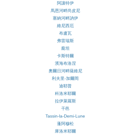
阿讓特伊
馬恩河畔尚皮尼
塞納河畔訥伊
維尼西厄
布盧瓦
弗雷瑞斯
龐坦
卡斯特爾
濱海布洛涅
奧爾日河畔薩維尼
利夫里-加爾岡
迪耶普
科洛米耶爾
拉伊萊羅斯
干邑
Tassin-la-Demi-Lune
蓬阿穆松
庫洛米耶爾