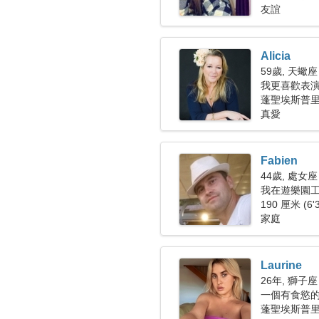
友誼
Alicia
59歲, 天蠍座
我更喜歡表
蓬聖埃斯普
真愛
Fabien
44歲, 處女座
我在遊樂園
190 厘米 (6'
家庭
Laurine
26年, 獅子座
一個有食慾
蓬聖埃斯普里