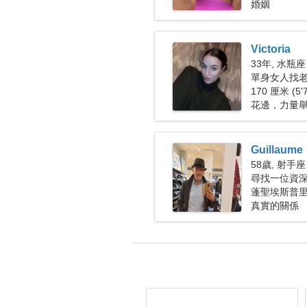
婚姻
Victoria
33年, 水瓶座
單身女人找
170 厘米 (5'
花邊，力量
Guillaume
58歲, 射手座
尋找一位資深女
蓬聖埃斯普里
真實的關係