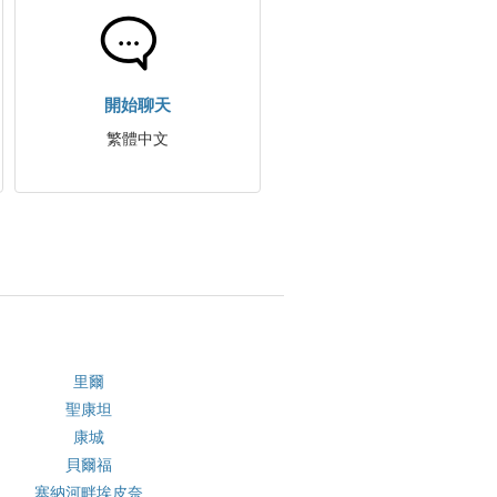
開始聊天
繁體中文
里爾
聖康坦
康城
貝爾福
塞納河畔埃皮奈