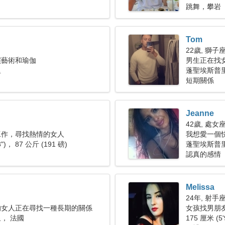
跳舞，攀岩
Tom
22歲, 獅子
演藝術和瑜伽
男生正在找女朋
里
蓬聖埃斯普里
短期關係
Jeanne
42歲, 處女
工作，尋找熱情的女人
我想愛一個
3")， 87 公斤 (191 磅)
蓬聖埃斯普
認真的感情
Melissa
24年, 射手
的女人正在尋找一種長期的關係
女孩找男朋友 
， 法國
175 厘米 (5'