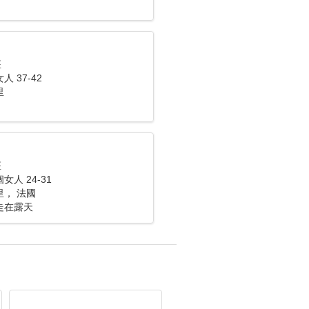
座
 37-42
里
座
人 24-31
， 法國
走在露天