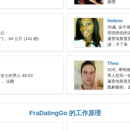
婚禮
Helene
35歲, 金牛
老公
尋找情侶的女人
7")， 64 公斤 (141 磅)
蓬聖埃斯普
舉
讀，卡丁車
Theo
32年, 摩羯
士的男人 48-53
男人想見一個女
， 法國
蓬聖埃斯普里
戲劇藝術，
FraDatingGo 的工作原理