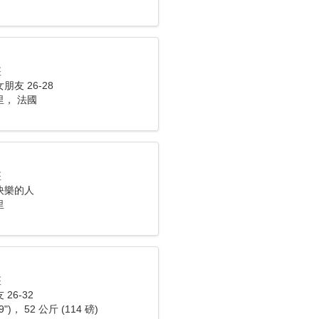
座
友 26-28
， 法國
座
快樂的人
里
座
26-32
9")， 52 公斤 (114 磅)