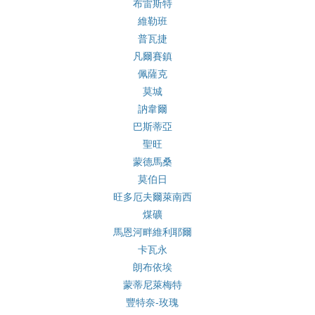
布雷斯特
維勒班
普瓦捷
凡爾賽鎮
佩薩克
莫城
訥韋爾
巴斯蒂亞
聖旺
蒙德馬桑
莫伯日
旺多厄夫爾萊南西
煤礦
馬恩河畔維利耶爾
卡瓦永
朗布依埃
蒙蒂尼萊梅特
豐特奈-玫瑰