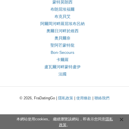
蒙特莫朗西
布朗屈埃福爾
布克貝艾
阿爾岡河畔羅屈埃布呂納
奧爾日河畔於維西
奧貝爾奈
聖阿芒蒙特龍
Bon-Secours
卡爾羅
盧瓦爾河畔蒙特盧伊
法國
© 2026, FraDatingGo |
隱私政策
|
使用條款
|
聯絡我們
本網站使用cookies。 繼續瀏覽該網站，即表示您同意
隱私
政策
。