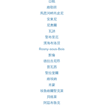
亞眠
維勒班
馬恩河畔尚皮尼
安東尼
尼奧爾
瓦訥
聖布里厄
濱海布洛涅
Rosny-sous-Bois
默倫
德拉吉尼昂
普瓦西
聖拉斐爾
維埃納
肖蒙
埃魯維爾聖克萊
貝格萊
阿茲布魯克